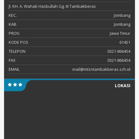
Jl. KH. A. Wahab Hasbullah Gg. III Tambakberas
KEC.
Jombang
KAB.
Jombang
PROV.
Jawa Timur
KODE POS
61451
TELEPON
0321-866454
FAX
0321-866454
EMAIL
mail@mtsntambakberas.sch.id
LOKASI