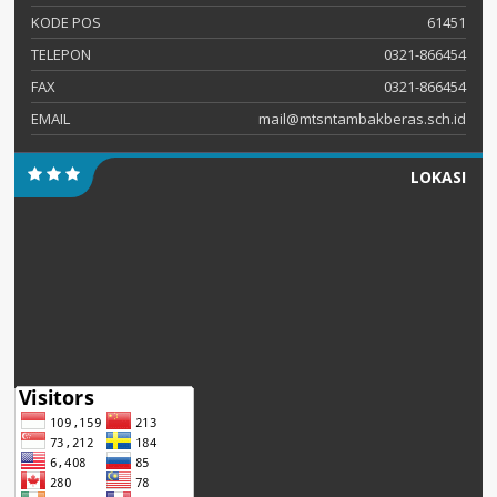
KODE POS
61451
TELEPON
0321-866454
FAX
0321-866454
EMAIL
mail@mtsntambakberas.sch.id
LOKASI