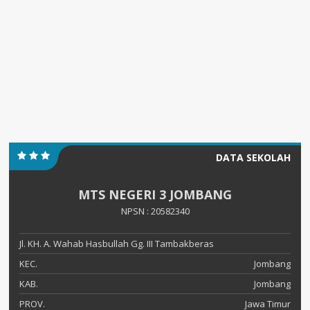
DATA SEKOLAH
MTS NEGERI 3 JOMBANG
NPSN : 20582340
Jl. KH. A. Wahab Hasbullah Gg. III Tambakberas
KEC.
Jombang
KAB.
Jombang
PROV.
Jawa Timur