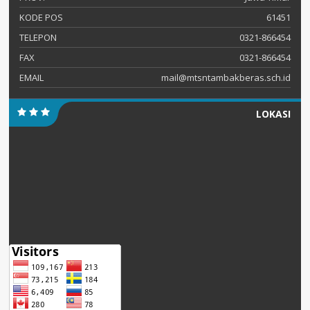
KODE POS
61451
TELEPON
0321-866454
FAX
0321-866454
EMAIL
mail@mtsntambakberas.sch.id
LOKASI