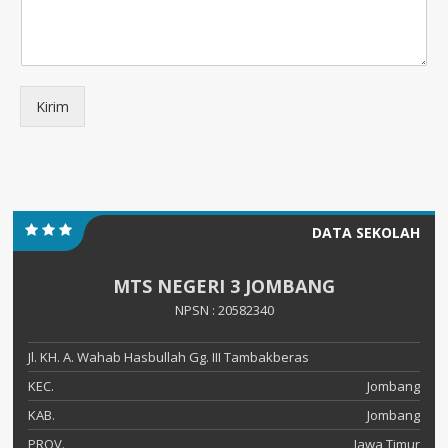
Kirim
DATA SEKOLAH
MTS NEGERI 3 JOMBANG
NPSN : 20582340
Jl. KH. A. Wahab Hasbullah Gg. III Tambakberas
KEC.
Jombang
KAB.
Jombang
PROV.
Jawa Timur