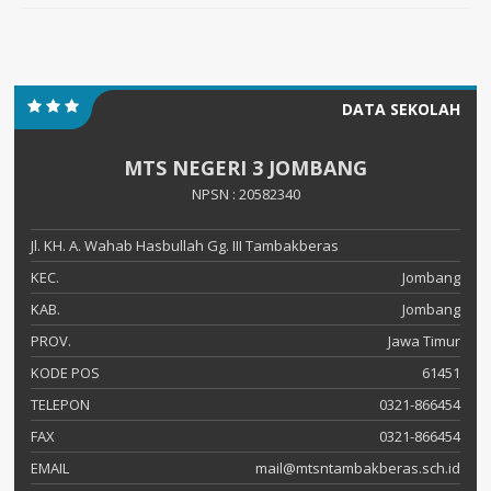
DATA SEKOLAH
MTS NEGERI 3 JOMBANG
NPSN : 20582340
Jl. KH. A. Wahab Hasbullah Gg. III Tambakberas
KEC.
Jombang
KAB.
Jombang
PROV.
Jawa Timur
KODE POS
61451
TELEPON
0321-866454
FAX
0321-866454
EMAIL
mail@mtsntambakberas.sch.id