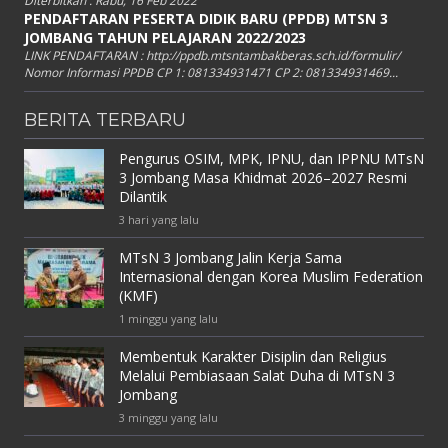
Diterbitkan :
Rabu, 16 Feb 2022
PENDAFTARAN PESERTA DIDIK BARU (PPDB) MTSN 3
JOMBANG TAHUN PELAJARAN 2022/2023
LINK PENDAFTARAN : http://ppdb.mtsntambakberas.sch.id/formulir/
Nomor Informasi PPDB CP 1: 081334931471 CP 2: 081334931469...
BERITA TERBARU
Pengurus OSIM, MPK, IPNU, dan IPPNU MTsN
3 Jombang Masa Khidmat 2026–2027 Resmi
Dilantik
3 hari yang lalu
MTsN 3 Jombang Jalin Kerja Sama
Internasional dengan Korea Muslim Federation
(KMF)
1 minggu yang lalu
Membentuk Karakter Disiplin dan Religius
Melalui Pembiasaan Salat Duha di MTsN 3
Jombang
3 minggu yang lalu