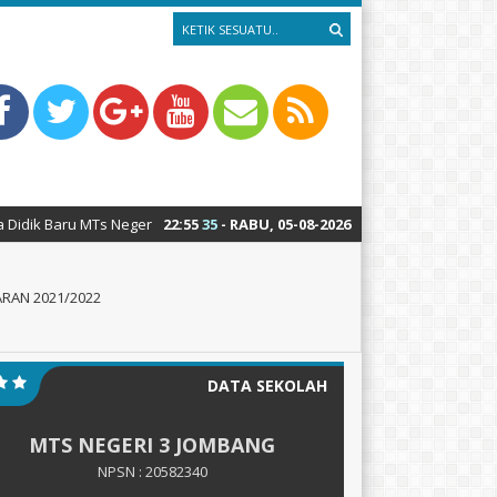
 3 Jombang PP Bahrul Ulum Tahun Pelajaran 2026-2027 TELAK DIBUKA
22
:
55
37
- RABU, 05-08-2026
RAN 2021/2022
DATA SEKOLAH
MTS NEGERI 3 JOMBANG
NPSN : 20582340