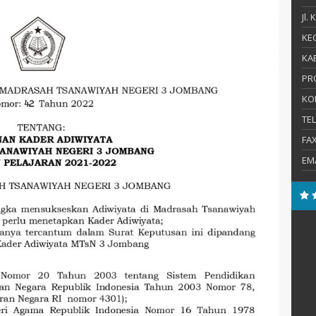
Jl.
KEC
KAB
PR
KO
TE
FA
EM