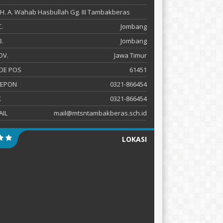
 KH. A. Wahab Hasbullah Gg. III Tambakberas
.
Jombang
.
Jombang
OV.
Jawa Timur
DE POS
61451
LEPON
0321-866454
X
0321-866454
AIL
mail@mtsntambakberas.sch.id
LOKASI