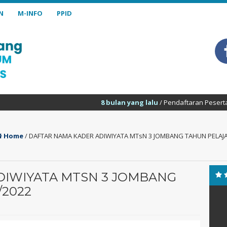
N
M-INFO
PPID
8 bulan yang lalu
/ Pendaftaran Peserta Didik Baru MTs Negeri
Home
/
DAFTAR NAMA KADER ADIWIYATA MTsN 3 JOMBANG TAHUN PELAJA
DIWIYATA MTSN 3 JOMBANG
/2022