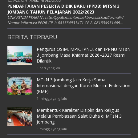
Diterbitkan :
Rabu, 16 Feb 2022
PENDAFTARAN PESERTA DIDIK BARU (PPDB) MTSN 3
JOMBANG TAHUN PELAJARAN 2022/2023
LINK PENDAFTARAN : http://ppdb.mtsntambakberas.sch.id/formulir/
Nomor Informasi PPDB CP 1: 081334931471 CP 2: 081334931469...
BERITA TERBARU
Pengurus OSIM, MPK, IPNU, dan IPPNU MTsN
3 Jombang Masa Khidmat 2026–2027 Resmi
Dilantik
3 hari yang lalu
MTsN 3 Jombang Jalin Kerja Sama
Internasional dengan Korea Muslim Federation
(KMF)
1 minggu yang lalu
Membentuk Karakter Disiplin dan Religius
Melalui Pembiasaan Salat Duha di MTsN 3
Jombang
3 minggu yang lalu