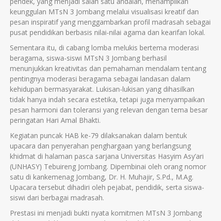
pendek, yang menjadi salah satu andalan, menampilkan
keunggulan MTsN 3 Jombang melalui visualisasi kreatif dan
pesan inspiratif yang menggambarkan profil madrasah sebagai
pusat pendidikan berbasis nilai-nilai agama dan kearifan lokal.
Sementara itu, di cabang lomba melukis bertema moderasi
beragama, siswa-siswi MTsN 3 Jombang berhasil
menunjukkan kreativitas dan pemahaman mendalam tentang
pentingnya moderasi beragama sebagai landasan dalam
kehidupan bermasyarakat. Lukisan-lukisan yang dihasilkan
tidak hanya indah secara estetika, tetapi juga menyampaikan
pesan harmoni dan toleransi yang relevan dengan tema besar
peringatan Hari Amal Bhakti.
Kegiatan puncak HAB ke-79 dilaksanakan dalam bentuk
upacara dan penyerahan penghargaan yang berlangsung
khidmat di halaman pasca sarjana Universitas Hasyim Asy’ari
(UNHASY) Tebuireng Jombang. Dipembinai oleh orang nomor
satu di kankemenag Jombang, Dr. H. Muhajir, S.Pd., M.Ag.
Upacara tersebut dihadiri oleh pejabat, pendidik, serta siswa-
siswi dari berbagai madrasah.
Prestasi ini menjadi bukti nyata komitmen MTsN 3 Jombang