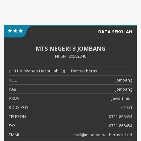
DATA SEKOLAH
MTS NEGERI 3 JOMBANG
NPSN : 20582340
Jl. KH. A. Wahab Hasbullah Gg. III Tambakberas
KEC.
Jombang
KAB.
Jombang
PROV.
Jawa Timur
KODE POS
61451
TELEPON
0321-866454
FAX
0321-866454
EMAIL
mail@mtsntambakberas.sch.id