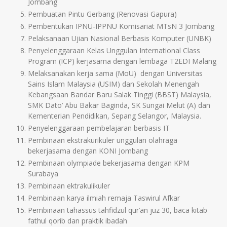
Jombang
Pembuatan Pintu Gerbang (Renovasi Gapura)
Pembentukan IPNU-IPPNU Komisariat MTsN 3 Jombang
Pelaksanaan Ujian Nasional Berbasis Komputer (UNBK)
Penyelenggaraan Kelas Unggulan International Class
Program (ICP) kerjasama dengan lembaga T2EDI Malang
Melaksanakan kerja sama (MoU) dengan Universitas
Sains Islam Malaysia (USIM) dan Sekolah Menengah
Kebangsaan Bandar Baru Salak Tinggi (BBST) Malaysia,
SMK Dato’ Abu Bakar Baginda, SK Sungai Melut (A) dan
Kementerian Pendidikan, Sepang Selangor, Malaysia.
Penyelenggaraan pembelajaran berbasis IT
Pembinaan ekstrakurikuler unggulan olahraga
bekerjasama dengan KONI Jombang
Pembinaan olympiade bekerjasama dengan KPM
Surabaya
Pembinaan ektrakulikuler
Pembinaan karya ilmiah remaja Taswirul Afkar
Pembinaan tahassus tahfidzul qur’an juz 30, baca kitab
fathul qorib dan praktik ibadah