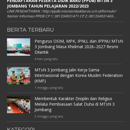
PENDAFTARAN PESERTA DIDIK BARU (PPDB) MTSN 3
JOMBANG TAHUN PELAJARAN 2022/2023
LINK PENDAFTARAN : http://ppdb.mtsntambakberas.sch.id/formulir/
Nomor Informasi PPDB CP 1: 081334931471 CP 2: 081334931469...
BERITA TERBARU
Pengurus OSIM, MPK, IPNU, dan IPPNU MTsN
3 Jombang Masa Khidmat 2026–2027 Resmi
Dilantik
4 hari yang lalu
MTsN 3 Jombang Jalin Kerja Sama
Internasional dengan Korea Muslim Federation
(KMF)
1 minggu yang lalu
Membentuk Karakter Disiplin dan Religius
Melalui Pembiasaan Salat Duha di MTsN 3
Jombang
3 minggu yang lalu
KATEGORI