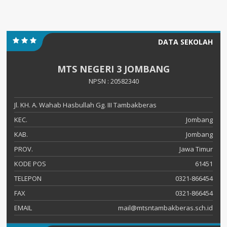
DATA SEKOLAH
MTS NEGERI 3 JOMBANG
NPSN : 20582340
Jl. KH. A. Wahab Hasbullah Gg. III Tambakberas
KEC.
Jombang
KAB.
Jombang
PROV.
Jawa Timur
KODE POS
61451
TELEPON
0321-866454
FAX
0321-866454
EMAIL
mail@mtsntambakberas.sch.id