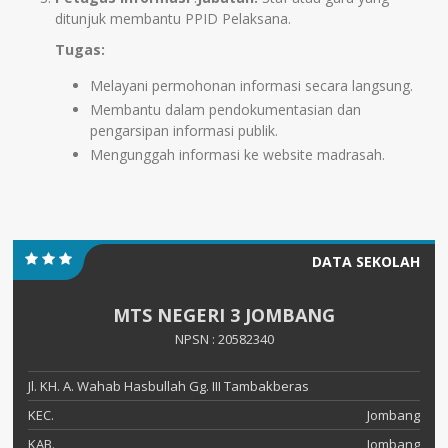
ditunjuk membantu PPID Pelaksana.
Tugas:
Melayani permohonan informasi secara langsung.
Membantu dalam pendokumentasian dan
pengarsipan informasi publik.
Mengunggah informasi ke website madrasah.
DATA SEKOLAH
MTS NEGERI 3 JOMBANG
NPSN : 20582340
Jl. KH. A. Wahab Hasbullah Gg. III Tambakberas
KEC.
Jombang
KAB.
Jombang