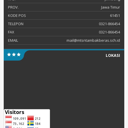
PROV.
Jawa Timur
KODE POS
61451
TELEPON
0321-866454
FAX
0321-866454
EMAIL
mail@mtsntambakberas.sch.id
LOKASI