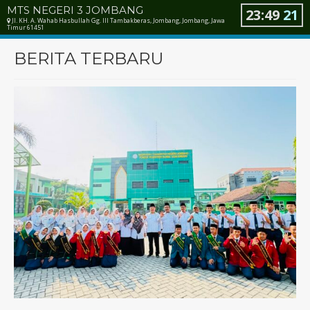
MTS NEGERI 3 JOMBANG
23
:
49
22
Jl. KH. A. Wahab Hasbullah Gg. III Tambakberas, Jombang, Jombang, Jawa
Timur 61451
BERITA TERBARU