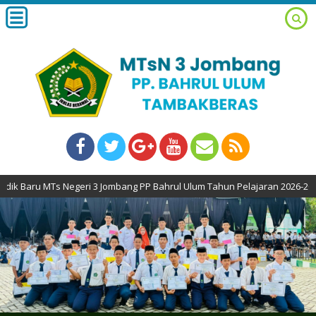
3 Jombang PP Bahrul Ulum Tahun Pelajaran 2026-2027 TELAK DIBUKA