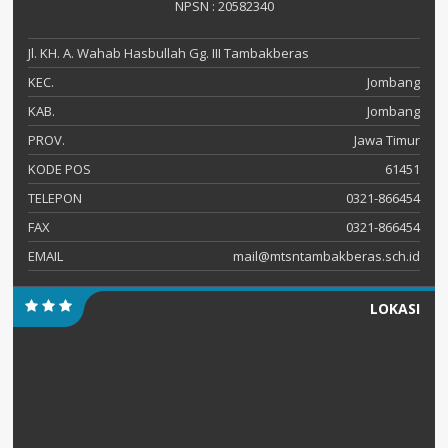
NPSN : 20582340
Jl. KH. A. Wahab Hasbullah Gg. III Tambakberas
KEC.
Jombang
KAB.
Jombang
PROV.
Jawa Timur
KODE POS
61451
TELEPON
0321-866454
FAX
0321-866454
EMAIL
mail@mtsntambakberas.sch.id
LOKASI