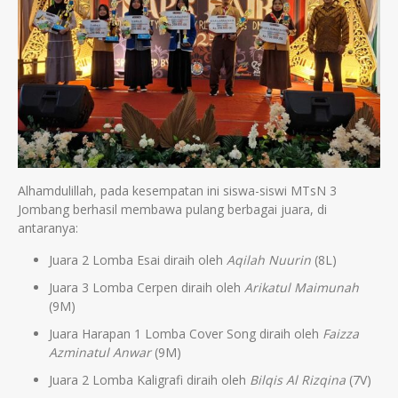
Alhamdulillah, pada kesempatan ini siswa-siswi MTsN 3
Jombang berhasil membawa pulang berbagai juara, di
antaranya:
Juara 2 Lomba Esai diraih oleh
Aqilah Nuurin
(8L)
Juara 3 Lomba Cerpen diraih oleh
Arikatul Maimunah
(9M)
Juara Harapan 1 Lomba Cover Song diraih oleh
Faizza
Azminatul Anwar
(9M)
Juara 2 Lomba Kaligrafi diraih oleh
Bilqis Al Rizqina
(7V)