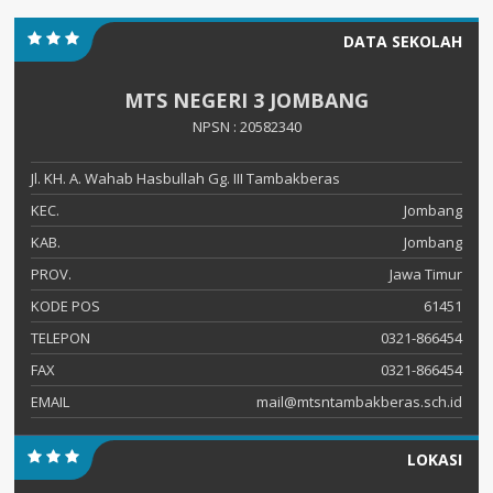
DATA SEKOLAH
MTS NEGERI 3 JOMBANG
NPSN : 20582340
Jl. KH. A. Wahab Hasbullah Gg. III Tambakberas
KEC.
Jombang
KAB.
Jombang
PROV.
Jawa Timur
KODE POS
61451
TELEPON
0321-866454
FAX
0321-866454
EMAIL
mail@mtsntambakberas.sch.id
LOKASI