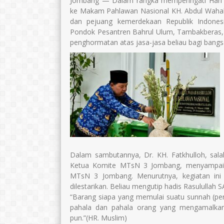
Jombang — Dalam rangka memperingati Hari 
ke Makam Pahlawan Nasional KH. Abdul Wahab 
dan pejuang kemerdekaan Republik Indones
Pondok Pesantren Bahrul Ulum, Tambakberas, J
penghormatan atas jasa-jasa beliau bagi bangs
Dalam sambutannya, Dr. KH. Fatkhulloh, sal
Ketua Komite MTsN 3 Jombang, menyampaikan 
MTsN 3 Jombang. Menurutnya, kegiatan ini 
dilestarikan. Beliau mengutip hadis Rasulullah 
“Barang siapa yang memulai suatu sunnah (pe
pahala dan pahala orang yang mengamalkann
pun.”(HR. Muslim)