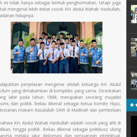
 ini tidak hanya sebagai bentuk penghormatan, tetapi juga
ntuk mengenal lebih dekat sosok KH. Abdul Wahab Hasbullah,
eladanan hidupnya.
dapatkan penjelasan mengenai silsilah keluarga KH. Abdul
 Ulum yang dimakamkan di kompleks yang sama. Diceritakan
ang lahir pada tahun 1888, merupakan seorang mujadid
i, dan politik. Beliau dikenal sebagai Ketua Komite Hijaz,
lestarian makam Rasulullah SAW di Madinah dan pembelaan
 bahwa KH. Abdul Wahab Hasbullah adalah sosok yang ahli di
an, hingga politik. Beliau dikenal sebagai politikuss ulung
sa melalui jalur diplomasi dan perjuangan intelektual.