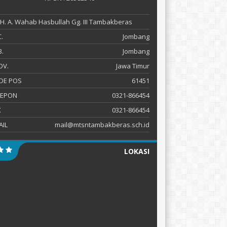
 KH. A. Wahab Hasbullah Gg. III Tambakberas
.
Jombang
.
Jombang
OV.
Jawa Timur
DE POS
61451
LEPON
0321-866454
X
0321-866454
AIL
mail@mtsntambakberas.sch.id
LOKASI