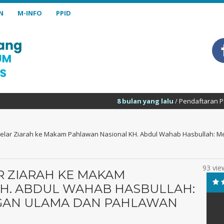
N
M-INFO
PPID
8 bulan yang lalu
/ Pendaftaran Peserta Didik Baru MTs N
elar Ziarah ke Makam Pahlawan Nasional KH. Abdul Wahab Hasbullah: 
93 vie
R ZIARAH KE MAKAM
H. ABDUL WAHAB HASBULLAH:
GAN ULAMA DAN PAHLAWAN