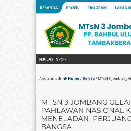
BERANDA
PROFIL
PROGRAM
LAYANA
SEKILAS INFO
Anda ada di :
Home
/
Berita
/
MTsN 3 Jombang G
MTSN 3 JOMBANG GELA
PAHLAWAN NASIONAL K
MENELADANI PERJUAN
BANGSA