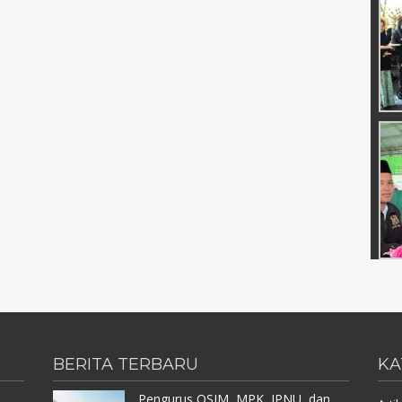
BERITA TERBARU
KA
Pengurus OSIM, MPK, IPNU, dan