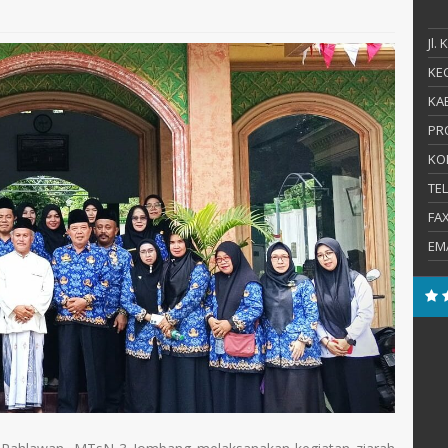
Jl.
KEC
KAB
PR
KO
TE
FA
EM