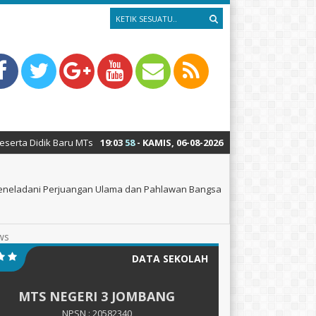
egeri 3 Jombang PP Bahrul Ulum Tahun Pelajaran 2026-2027 TELAK DIBUKA
19
:
03
59
- KAMIS, 06-08-2026
Meneladani Perjuangan Ulama dan Pahlawan Bangsa
ws
DATA SEKOLAH
MTS NEGERI 3 JOMBANG
NPSN : 20582340