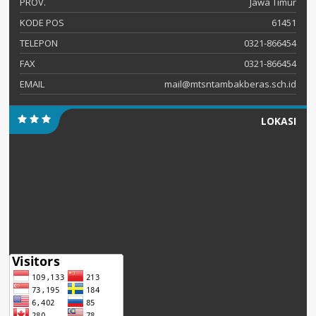
PROV.
Jawa Timur
KODE POS
61451
TELEPON
0321-866454
FAX
0321-866454
EMAIL
mail@mtsntambakberas.sch.id
LOKASI