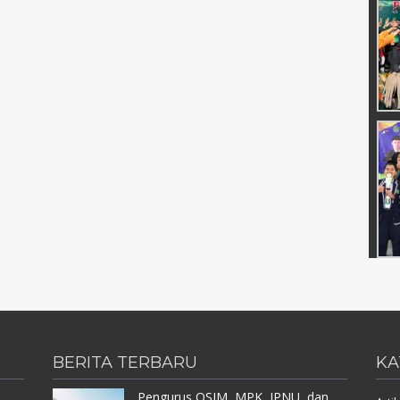
BERITA TERBARU
KA
Pengurus OSIM, MPK, IPNU, dan