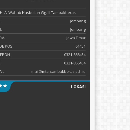
 KH. A. Wahab Hasbullah Gg. III Tambakberas
.
Jombang
.
Jombang
OV.
Jawa Timur
DE POS
61451
LEPON
0321-866454
X
0321-866454
AIL
mail@mtsntambakberas.sch.id
LOKASI