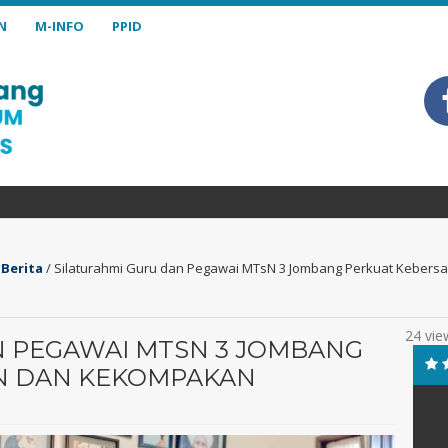
N
M-INFO
PPID
/
Berita
/
Silaturahmi Guru dan Pegawai MTsN 3 Jombang Perkuat Kebe
24 vie
N PEGAWAI MTSN 3 JOMBANG
N DAN KEKOMPAKAN