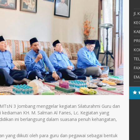
Jl.
KEC
KAB
PR
KO
TE
FA
EM
 MTsN 3 Jombang menggelar kegiatan Silaturahmi Guru dan
 kediaman KH. M. Salman Al Faries, Lc. Kegiatan yang
ndidikan ini berlangsung dalam suasana penuh kehangatan,
an yang diikuti oleh para guru dan pegawai sebagai bentuk