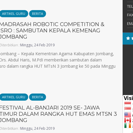
TE
ARTIKEL GURU
BERITA
FA
EM
MADRASAH ROBOTIC COMPETITION &
ISRO : SAMBUTAN KEPALA KEMENAG
JOMBANG
Diterbitkan :
Minggu, 24 Feb 2019
Jombang – Kepala Kementrian Agama Kabupaten Jombang,
Drs. Abdul Haris, M.PdI memberikan sambutan dalam
Isro dalam rangka HUT MTsN 3 Jombang ke 50 pada Minggu
ARTIKEL GURU
BERITA
FESTIVAL AL-BANJARI 2019 SE- JAWA
TIMUR DALAM RANGKA HUT EMAS MTSN 3
JOMBANG
Diterbitkan :
Minggu, 24 Feb 2019