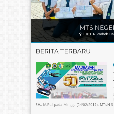
MTS NEGE
Jl. KH. A. Wahab H
BERITA TERBARU
SH,. M.Pd.I pada Minggu (24/02/2019), MTsN 3 