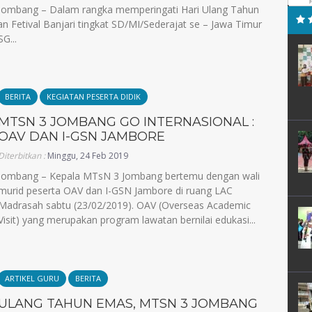
Jombang – Dalam rangka memperingati Hari Ulang Tahun
Fetival Banjari tingkat SD/MI/Sederajat se – Jawa Timur
G...
BERITA
KEGIATAN PESERTA DIDIK
MTSN 3 JOMBANG GO INTERNASIONAL :
OAV DAN I-GSN JAMBORE
Diterbitkan :
Minggu, 24 Feb 2019
Jombang – Kepala MTsN 3 Jombang bertemu dengan wali
murid peserta OAV dan I-GSN Jambore di ruang LAC
Madrasah sabtu (23/02/2019). OAV (Overseas Academic
Visit) yang merupakan program lawatan bernilai edukasi...
ARTIKEL GURU
BERITA
ULANG TAHUN EMAS, MTSN 3 JOMBANG