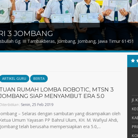
RI 3 JOMBANG
asbullah Gg. III Tambakberas, Jombang, Jombang, Jawa Timur 61451
ARTIKEL GURU
BERITA
TUAN RUMAH LOMBA ROBOTIC, MTSN 3
JOMBANG SIAP MENYAMBUT ERA 5.0
Jl.
Diterbitkan :
Senin, 25 Feb 2019
KEC
Jombang – Selaras dengan sambutan yang disampaikan oleh
KAB
Ketua Umum Yayasan PP Bahrul Ulum, KH. M. Wafiyul Ahdi,
Jombang telah berusaha mempersiapkan era 5.0,...
PR
KO