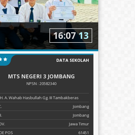
16
:
07
14
DATA SEKOLAH
MTS NEGERI 3 JOMBANG
NPSN : 20582340
 KH. A. Wahab Hasbullah Gg. III Tambakberas
.
Jombang
.
Jombang
OV.
Jawa Timur
DE POS
61451