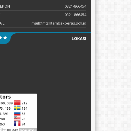
LEPON
0321-866454
X
0321-866454
AIL
mail@mtsntambakberas.sch.id
LOKASI