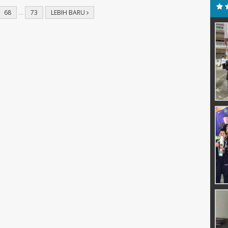
68
…
73
LEBIH BARU