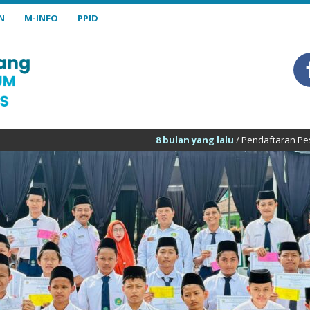
N
M-INFO
PPID
8 bulan yang lalu
/ Pendaftaran Peserta Didik Baru MTs Neg