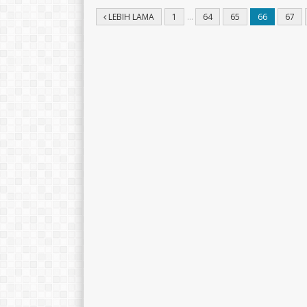
LEBIH LAMA
1
…
64
65
66
67